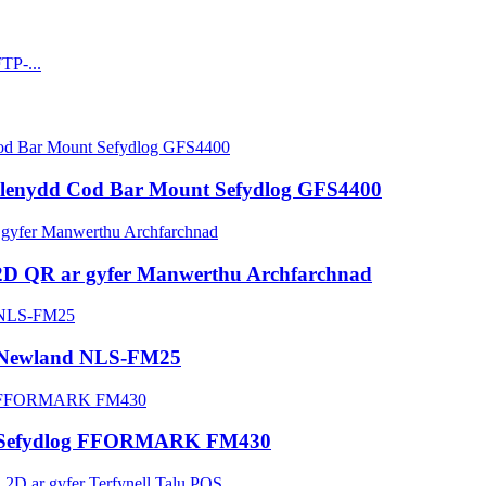
llenydd Cod Bar Mount Sefydlog GFS4400
2D QR ar gyfer Manwerthu Archfarchnad
g Newland NLS-FM25
t Sefydlog FFORMARK FM430