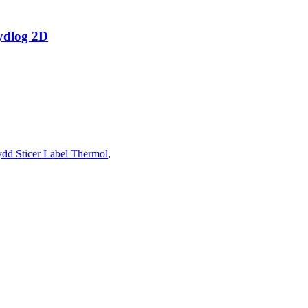
dlog 2D
ydd Sticer Label Thermol
,