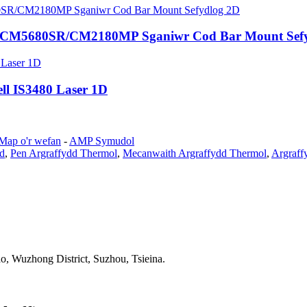
/CM5680SR/CM2180MP Sganiwr Cod Bar Mount Sefy
ll IS3480 Laser 1D
Map o'r wefan
-
AMP Symudol
d
,
Pen Argraffydd Thermol
,
Mecanwaith Argraffydd Thermol
,
Argraff
 Wuzhong District, Suzhou, Tsieina.