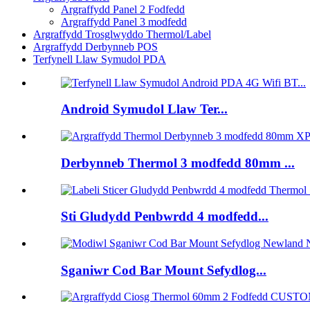
Argraffydd Panel 2 Fodfedd
Argraffydd Panel 3 modfedd
Argraffydd Trosglwyddo Thermol/Label
Argraffydd Derbynneb POS
Terfynell Llaw Symudol PDA
Android Symudol Llaw Ter...
Derbynneb Thermol 3 modfedd 80mm ...
Sti Gludydd Penbwrdd 4 modfedd...
Sganiwr Cod Bar Mount Sefydlog...