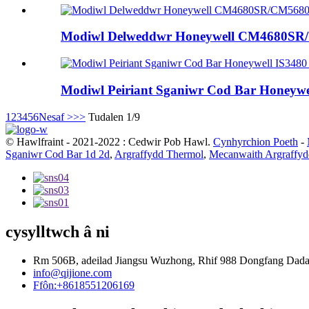
Modiwl Delweddwr Honeywell CM4680SR
Modiwl Peiriant Sganiwr Cod Bar Honeywe
1
2
3
4
5
6
Nesaf >
>>
Tudalen 1/9
© Hawlfraint - 2021-2022 : Cedwir Pob Hawl.
Cynhyrchion Poeth
-
Sganiwr Cod Bar 1d 2d
,
Argraffydd Thermol
,
Mecanwaith Argraffyd
cysylltwch â ni
Rm 506B, adeilad Jiangsu Wuzhong, Rhif 988 Dongfang Dadao,
info@qijione.com
Ffôn:+8618551206169