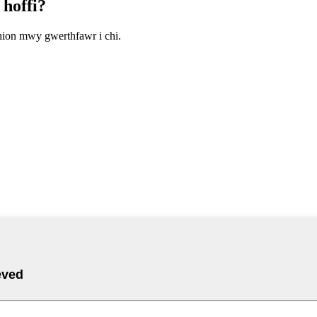
 hoffi?
hion mwy gwerthfawr i chi.