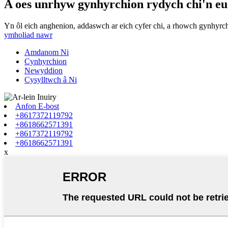
A oes unrhyw gynhyrchion rydych chi'n eu
Yn ôl eich anghenion, addaswch ar eich cyfer chi, a rhowch gynhyrc
ymholiad nawr
Amdanom Ni
Cynhyrchion
Newyddion
Cysylltwch â Ni
Anfon E-bost
+8617372119792
+8618662571391
+8617372119792
+8618662571391
x