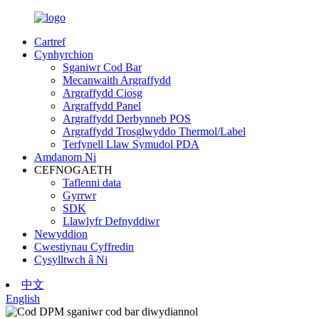
Cartref
Cynhyrchion
Sganiwr Cod Bar
Mecanwaith Argraffydd
Argraffydd Ciosg
Argraffydd Panel
Argraffydd Derbynneb POS
Argraffydd Trosglwyddo Thermol/Label
Terfynell Llaw Symudol PDA
Amdanom Ni
CEFNOGAETH
Taflenni data
Gyrrwr
SDK
Llawlyfr Defnyddiwr
Newyddion
Cwestiynau Cyffredin
Cysylltwch â Ni
中文
English