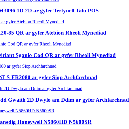
3096 1D 2D ar gyfer Terfynell Talu POS
0-85 QR ar gyfer Atebion Rheoli Mynediad
riant Sganio Cod QR ar gyfer Rheoli Mynediad
LS-FR2080 ar gyfer Siop Archfarchnad
dd Gwaith 2D Dwylo am Ddim ar gyfer Archfarchnad
Planedig Honeywell N5860HD N5600SR