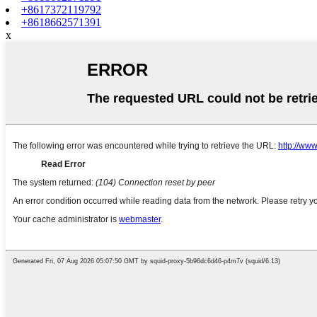
+8617372119792
+8618662571391
x