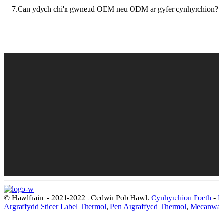
7.Can ydych chi'n gwneud OEM neu ODM ar gyfer cynhyrchion?
© Hawlfraint - 2021-2022 : Cedwir Pob Hawl.
Cynhyrchion Poeth
-
Argraffydd Sticer Label Thermol
,
Pen Argraffydd Thermol
,
Mecanwai