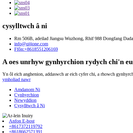
cysylltwch â ni
Rm 506B, adeilad Jiangsu Wuzhong, Rhif 988 Dongfang Dadao,
info@qijione.com
Ffôn:+8618551206169
A oes unrhyw gynhyrchion rydych chi'n eu
Yn ôl eich anghenion, addaswch ar eich cyfer chi, a rhowch gynhyrc
ymholiad nawr
Amdanom Ni
Cynhyrchion
Newyddion
Cysylltwch â Ni
Anfon E-bost
+8617372119792
+8618662571391