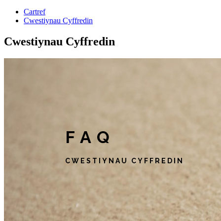
Cartref
Cwestiynau Cyffredin
Cwestiynau Cyffredin
FAQ
CWESTIYNAU CYFFREDIN