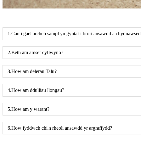
1.Can i gael archeb sampl yn gyntaf i brofi ansawdd a chydnawse
2.Beth am amser cyflwyno?
3.How am delerau Talu?
4.How am ddulliau llongau?
5.How am y warant?
6.How fyddwch chi'n rheoli ansawdd yr argraffydd?