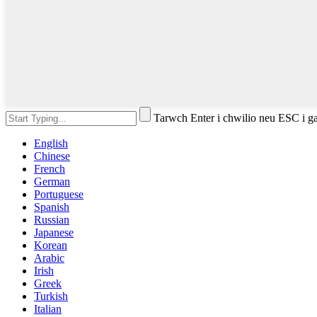
Tarwch Enter i chwilio neu ESC i g
English
Chinese
French
German
Portuguese
Spanish
Russian
Japanese
Korean
Arabic
Irish
Greek
Turkish
Italian