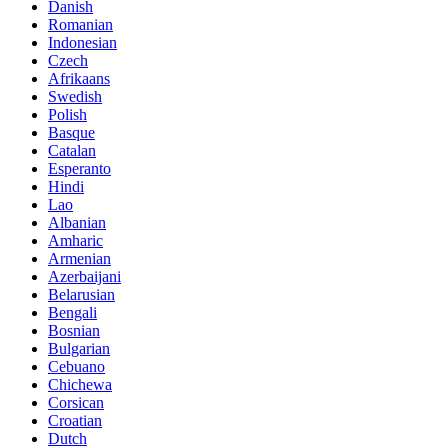
Danish
Romanian
Indonesian
Czech
Afrikaans
Swedish
Polish
Basque
Catalan
Esperanto
Hindi
Lao
Albanian
Amharic
Armenian
Azerbaijani
Belarusian
Bengali
Bosnian
Bulgarian
Cebuano
Chichewa
Corsican
Croatian
Dutch