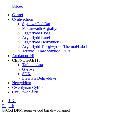
Cartref
Cynhyrchion
Sganiwr Cod Bar
Mecanwaith Argraffydd
Argraffydd Ciosg
Argraffydd Panel
Argraffydd Derbynneb POS
Argraffydd Trosglwyddo Thermol/Label
Terfynell Llaw Symudol PDA
Amdanom Ni
CEFNOGAETH
Taflenni data
Gyrrwr
SDK
Llawlyfr Defnyddiwr
Newyddion
Cwestiynau Cyffredin
Cysylltwch â Ni
中文
English