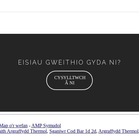
EISIAU GWEITHIO GYDA NI?
CYSYLLTWCH
Â NI
Map o'r wefan
-
AMP Symudol
th Argraffydd Thermol
,
Sganiwr Cod Bar 1d 2d
,
Argraffydd Thermol